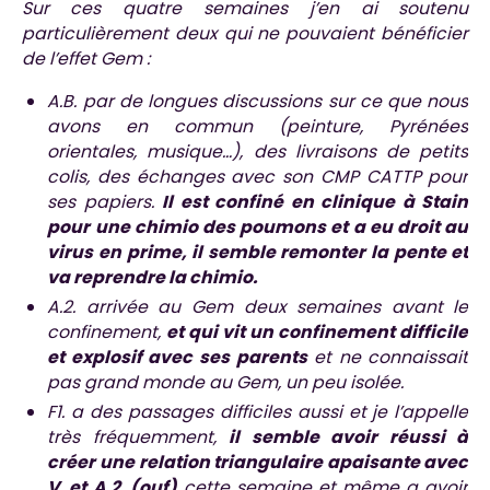
Sur ces quatre semaines j’en ai soutenu
particulièrement deux qui ne pouvaient bénéficier
de l’effet Gem :
A.B. par de longues discussions sur ce que nous
avons en commun (peinture, Pyrénées
orientales, musique…), des livraisons de petits
colis, des échanges avec son CMP CATTP pour
ses papiers.
Il est confiné en clinique à Stain
pour une chimio des poumons et a eu droit au
virus en prime, il semble remonter la pente et
va reprendre la chimio.
A.2. arrivée au Gem deux semaines avant le
confinement,
et qui vit un confinement difficile
et explosif avec ses parents
et ne connaissait
pas grand monde au Gem, un peu isolée.
F1. a des passages difficiles aussi et je l’appelle
très fréquemment,
il semble avoir réussi à
créer une relation triangulaire apaisante avec
V. et A.2. (ouf)
cette semaine et même a avoir