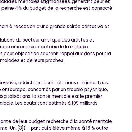
s maladies mentales stigmatisées, générant peur et
 à peine 4% du budget de la recherche est consacré
chain à l’occasion d’une grande soirée caritative et
tions du secteur ainsi que des artistes et
public aux enjeux sociétaux de la maladie
 pour objectif de soutenir l’appel aux dons pour la
malades et de leurs proches.
erveuse, addictions, burn out : nous sommes tous,
e entourage, concernés par un trouble psychique.
spitalisations, la santé mentale est le premier
adie. Les coûts sont estimés à 109 milliards
tante de leur budget recherche à la santé mentale
ume-Uni.[3]) – part qui s'élève même à 16 % outre-