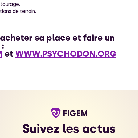
tourage.
ions de terrain.
cheter sa place et faire un
n :
M
et
WWW.PSYCHODON.ORG
Suivez les actus