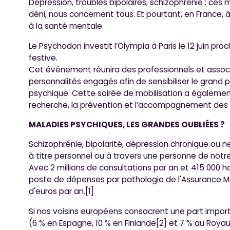
Dépression, troubles bipolaires, schizophrénie : ce
déni, nous concernent tous. Et pourtant, en France,
à la santé mentale.
Le Psychodon investit l’Olympia à Paris le 12 juin pro
festive.
Cet événement réunira des professionnels et associa
personnalités engagés afin de sensibiliser le grand 
psychique. Cette soirée de mobilisation a également
recherche, la prévention et l’accompagnement des 
MALADIES PSYCHIQUES, LES GRANDES OUBLIÉES ?
Schizophrénie, bipolarité, dépression chronique ou n
à titre personnel ou à travers une personne de notr
Avec 2 millions de consultations par an et 415 000 ho
poste de dépenses par pathologie de l'Assurance Mal
d'euros par an.[1]
Si nos voisins européens consacrent une part impor
(6 % en Espagne, 10 % en Finlande[2] et 7 % au Roya